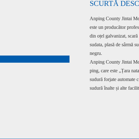
SCURTĂ DESC
Anping County Jintai Meta
este un producător profesio
din oțel galvanizat, scară
sudata, plasă de sârmă sud
negru.
Anping County Jintai Meta
ping, care este „Țara nat
sudură forjate automate c
sudură înalte și alte facili