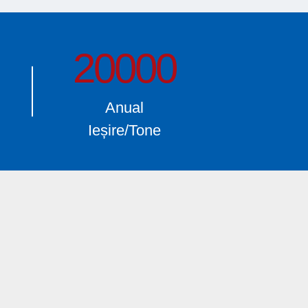
20000
Anual
Ieșire/Tone