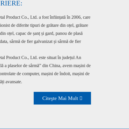
RIERE:
l Product Co., Ltd. a fost înființată în 2006, care
nist de diferite tipuri de grătare din oțel, grătare
 din oțel, capac de șanț și gard, panou de plasă
ata, sârmă de fier galvanizat și sârmă de fier
l Product Co., Ltd. este situat în județul An
ală a plaselor de sârmă” din China, avem mașini de
ontrolate de computer, mașini de îndoit, mașini de
tăți avansate.
Citeşte Mai Mult