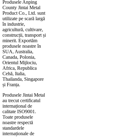
Produsele Anping
County Jintai Metal
Product Co., Ltd. sunt
utilizate pe scară largă
în industrie,
agricultură, cultivare,
construcții, transport și
minerit. Exportăm
produsele noastre în
SUA, Australia,
Canada, Polonia,
Orientul Mijlociu,
Africa, Republica
Cehă, Italia,
Thailanda, Singapore
și Franța.
Produsele Jintai Metal
au trecut certificatul
internațional de
calitate ISO9001.
Toate produsele
noastre respectă
standardele
internaționale de