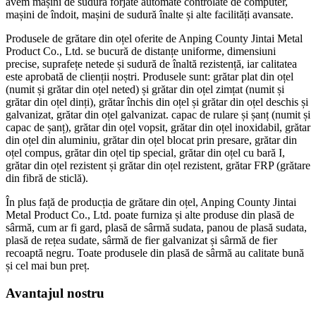
avem mașini de sudură forjate automate controlate de computer,
mașini de îndoit, mașini de sudură înalte și alte facilități avansate.
Produsele de grătare din oțel oferite de Anping County Jintai Metal
Product Co., Ltd. se bucură de distanțe uniforme, dimensiuni
precise, suprafețe netede și sudură de înaltă rezistență, iar calitatea
este aprobată de clienții noștri. Produsele sunt: ​​grătar plat din oțel
(numit și grătar din oțel neted) și grătar din oțel zimțat (numit și
grătar din oțel dinți), grătar închis din oțel și grătar din oțel deschis și
galvanizat, grătar din oțel galvanizat. capac de rulare și șanț (numit și
capac de șanț), grătar din oțel vopsit, grătar din oțel inoxidabil, grătar
din oțel din aluminiu, grătar din oțel blocat prin presare, grătar din
oțel compus, grătar din oțel tip special, grătar din oțel cu bară I,
grătar din oțel rezistent și grătar din oțel rezistent, grătar FRP (grătare
din fibră de sticlă).
În plus față de producția de grătare din oțel, Anping County Jintai
Metal Product Co., Ltd. poate furniza și alte produse din plasă de
sârmă, cum ar fi gard, plasă de sârmă sudata, panou de plasă sudata,
plasă de rețea sudate, sârmă de fier galvanizat și sârmă de fier
recoaptă negru. Toate produsele din plasă de sârmă au calitate bună
și cel mai bun preț.
Avantajul nostru