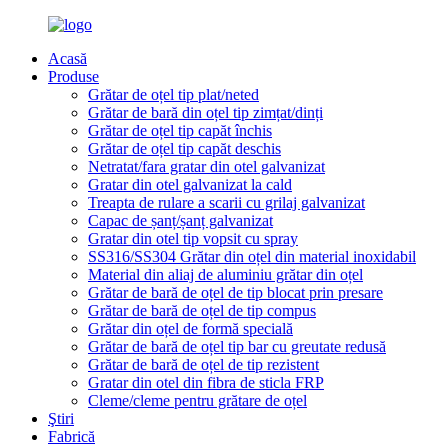
Acasă
Produse
Grătar de oțel tip plat/neted
Grătar de bară din oțel tip zimțat/dinți
Grătar de oțel tip capăt închis
Grătar de oțel tip capăt deschis
Netratat/fara gratar din otel galvanizat
Gratar din otel galvanizat la cald
Treapta de rulare a scarii cu grilaj galvanizat
Capac de șanț/șanț galvanizat
Gratar din otel tip vopsit cu spray
SS316/SS304 Grătar din oțel din material inoxidabil
Material din aliaj de aluminiu grătar din oțel
Grătar de bară de oțel de tip blocat prin presare
Grătar de bară de oțel de tip compus
Grătar din oțel de formă specială
Grătar de bară de oțel tip bar cu greutate redusă
Grătar de bară de oțel de tip rezistent
Gratar din otel din fibra de sticla FRP
Cleme/cleme pentru grătare de oțel
Ştiri
Fabrică