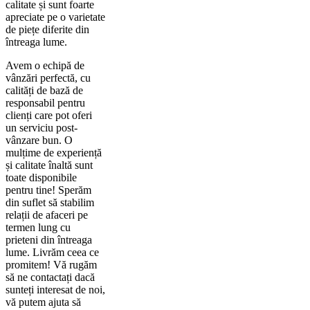
calitate și sunt foarte
apreciate pe o varietate
de piețe diferite din
întreaga lume.
Avem o echipă de
vânzări perfectă, cu
calități de bază de
responsabil pentru
clienți care pot oferi
un serviciu post-
vânzare bun. O
mulțime de experiență
și calitate înaltă sunt
toate disponibile
pentru tine! Sperăm
din suflet să stabilim
relații de afaceri pe
termen lung cu
prieteni din întreaga
lume. Livrăm ceea ce
promitem! Vă rugăm
să ne contactați dacă
sunteți interesat de noi,
vă putem ajuta să