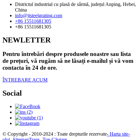
Districtul industrial cu plasă de sârmă, județul Anping, Hebei,
China
info@jtsteelgrating.com
+86 15511681305
+86 15511681305
NEWLETTER
Pentru întrebări despre produsele noastre sau lista
de prețuri, vă rugăm să ne lăsați e-mailul și vă vom
contacta în 24 de ore.
ÎNTREBARE ACUM
Social
© Copyright - 2010-2024 : Toate drepturile rezervate
- Harta site-
ului
- SitemapTrans
- Top Căutare