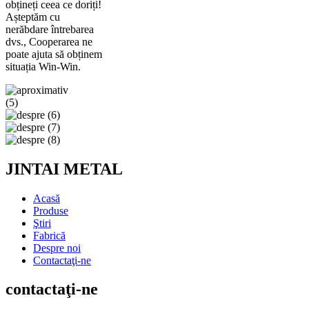
obțineți ceea ce doriți!
Așteptăm cu
nerăbdare întrebarea
dvs., Cooperarea ne
poate ajuta să obținem
situația Win-Win.
JINTAI METAL
Acasă
Produse
Ştiri
Fabrică
Despre noi
Contactaţi-ne
contactaţi-ne