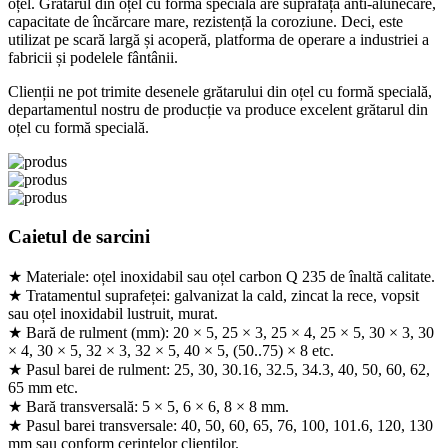
oțel. Grătarul din oțel cu formă specială are suprafață anti-alunecare,
capacitate de încărcare mare, rezistență la coroziune. Deci, este
utilizat pe scară largă și acoperă, platforma de operare a industriei a
fabricii și podelele fântânii.
Clienții ne pot trimite desenele grătarului din oțel cu formă specială,
departamentul nostru de producție va produce excelent grătarul din
oțel cu formă specială.
Caietul de sarcini
★ Materiale: oțel inoxidabil sau oțel carbon Q 235 de înaltă calitate.
★ Tratamentul suprafeței: galvanizat la cald, zincat la rece, vopsit
sau oțel inoxidabil lustruit, murat.
★ Bară de rulment (mm): 20 × 5, 25 × 3, 25 × 4, 25 × 5, 30 × 3, 30
× 4, 30 × 5, 32 × 3, 32 × 5, 40 × 5, (50..75) × 8 etc.
★ Pasul barei de rulment: 25, 30, 30.16, 32.5, 34.3, 40, 50, 60, 62,
65 mm etc.
★ Bară transversală: 5 × 5, 6 × 6, 8 × 8 mm.
★ Pasul barei transversale: 40, 50, 60, 65, 76, 100, 101.6, 120, 130
mm sau conform cerințelor clienților.