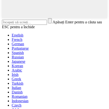
Apăsați Enter pentru a căuta sau
ESC pentru a închide
English
French
German
Portuguese
Spanish
Russian
Japanese
Korean
Arabic
Irish
Greek
Turkish
Italian
Danish
Romanian
Indonesian
Czech