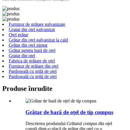
Furnizor de grătare galvanizate
Gratar din otel galvanizat
Oțel grătar
Grătar din oțel galvanizat la cald
Grătar din oțel zimțat
Grătar pentru bară de oțel
Gratar din otel
Fabrica de grătare de oțel
Furnizor de grătare din oțel
Pardoseală cu grilă de oțel
Pardoseală cu grilă de oțel
Produse înrudite
Grătar de bară de oțel de tip compus
Descrierea produsului Grătarul compus din oțel
constă dintr-o placă de grătar din oțel cu o