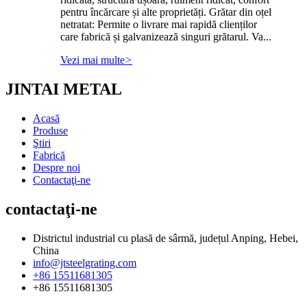
pentru încărcare și alte proprietăți. Grătar din oțel
netratat: Permite o livrare mai rapidă clienților
care fabrică și galvanizează singuri grătarul. Va...
Vezi mai multe
>
JINTAI METAL
Acasă
Produse
Ştiri
Fabrică
Despre noi
Contactaţi-ne
contactaţi-ne
Districtul industrial cu plasă de sârmă, județul Anping, Hebei,
China
info@jtsteelgrating.com
+86 15511681305
+86 15511681305