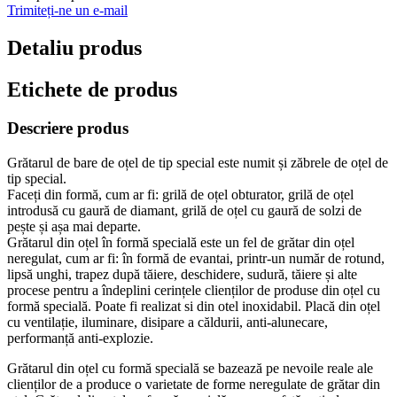
Trimiteți-ne un e-mail
Detaliu produs
Etichete de produs
Descriere produs
Grătarul de bare de oțel de tip special este numit și zăbrele de oțel de
tip special.
Faceți din formă, cum ar fi: grilă de oțel obturator, grilă de oțel
introdusă cu gaură de diamant, grilă de oțel cu gaură de solzi de
pește și așa mai departe.
Grătarul din oțel în formă specială este un fel de grătar din oțel
neregulat, cum ar fi: în formă de evantai, printr-un număr de rotund,
lipsă unghi, trapez după tăiere, deschidere, sudură, tăiere și alte
procese pentru a îndeplini cerințele clienților de produse din oțel cu
formă specială. Poate fi realizat si din otel inoxidabil. Placă din oțel
cu ventilație, iluminare, disipare a căldurii, anti-alunecare,
performanță anti-explozie.
Grătarul din oțel cu formă specială se bazează pe nevoile reale ale
clienților de a produce o varietate de forme neregulate de grătar din