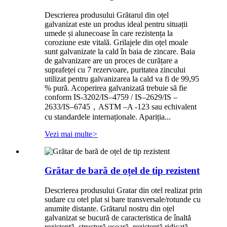
Descrierea produsului Grătarul din oțel
galvanizat este un produs ideal pentru situații
umede și alunecoase în care rezistența la
coroziune este vitală. Grilajele din oțel moale
sunt galvanizate la cald în baia de zincare. Baia
de galvanizare are un proces de curățare a
suprafeței cu 7 rezervoare, puritatea zincului
utilizat pentru galvanizarea la cald va fi de 99,95
% pură. Acoperirea galvanizată trebuie să fie
conform IS-3202/IS–4759 / IS–2629/IS –
2633/IS–6745，ASTM –A -123 sau echivalent
cu standardele internaționale. Apariția...
Vezi mai multe
>
Grătar de bară de oțel de tip rezistent
Descrierea produsului Gratar din otel realizat prin
sudare cu otel plat si bare transversale/rotunde cu
anumite distante. Grătarul nostru din oțel
galvanizat se bucură de caracteristica de înaltă
rezistență, structură ușoară, rezistență ridicată,