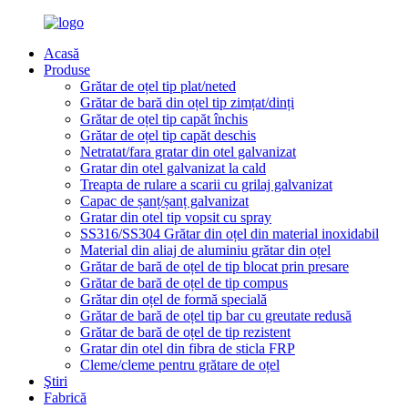
Acasă
Produse
Grătar de oțel tip plat/neted
Grătar de bară din oțel tip zimțat/dinți
Grătar de oțel tip capăt închis
Grătar de oțel tip capăt deschis
Netratat/fara gratar din otel galvanizat
Gratar din otel galvanizat la cald
Treapta de rulare a scarii cu grilaj galvanizat
Capac de șanț/șanț galvanizat
Gratar din otel tip vopsit cu spray
SS316/SS304 Grătar din oțel din material inoxidabil
Material din aliaj de aluminiu grătar din oțel
Grătar de bară de oțel de tip blocat prin presare
Grătar de bară de oțel de tip compus
Grătar din oțel de formă specială
Grătar de bară de oțel tip bar cu greutate redusă
Grătar de bară de oțel de tip rezistent
Gratar din otel din fibra de sticla FRP
Cleme/cleme pentru grătare de oțel
Ştiri
Fabrică