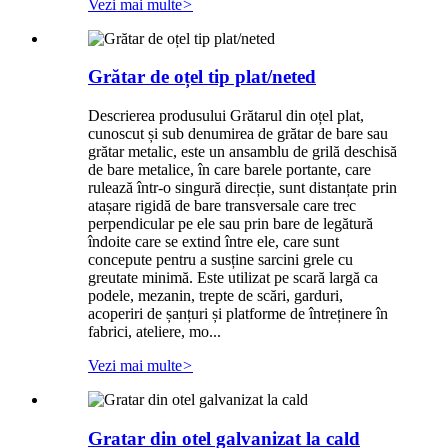
Vezi mai multe
>
Grătar de oțel tip plat/neted
Descrierea produsului Grătarul din oțel plat,
cunoscut și sub denumirea de grătar de bare sau
grătar metalic, este un ansamblu de grilă deschisă
de bare metalice, în care barele portante, care
rulează într-o singură direcție, sunt distanțate prin
atașare rigidă de bare transversale care trec
perpendicular pe ele sau prin bare de legătură
îndoite care se extind între ele, care sunt
concepute pentru a susține sarcini grele cu
greutate minimă. Este utilizat pe scară largă ca
podele, mezanin, trepte de scări, garduri,
acoperiri de șanțuri și platforme de întreținere în
fabrici, ateliere, mo...
Vezi mai multe
>
Gratar din otel galvanizat la cald