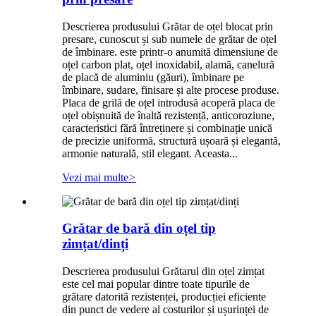
Descrierea produsului Grătar de oțel blocat prin
presare, cunoscut și sub numele de grătar de oțel
de îmbinare. este printr-o anumită dimensiune de
oțel carbon plat, oțel inoxidabil, alamă, canelură
de placă de aluminiu (găuri), îmbinare pe
îmbinare, sudare, finisare și alte procese produse.
Placa de grilă de oțel introdusă acoperă placa de
oțel obișnuită de înaltă rezistență, anticoroziune,
caracteristici fără întreținere și combinație unică
de precizie uniformă, structură ușoară și elegantă,
armonie naturală, stil elegant. Aceasta...
Vezi mai multe
>
Grătar de bară din oțel tip
zimțat/dinți
Descrierea produsului Grătarul din oțel zimțat
este cel mai popular dintre toate tipurile de
grătare datorită rezistenței, producției eficiente
din punct de vedere al costurilor și ușurinței de