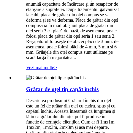
anumită capacitate de încărcare și un reșapător de
etanșare a suprafeței. După tratamentul galvanizat
la cald, placa de grătar din oțel compus se va
deforma și se va deforma. Placa de grătar din oțel
compusă ia în mod obișnuit placa de grătar din
oțel seria 3 ca placă de bază, de asemenea, poate
folosi placa de grătar din oțel seria 1 sau seria 2.
Reșapătorul folosește de obicei plăci de 3 mm, de
asemenea, poate folosi plăci de 4 mm, 5 mm și 6
mm. Grilajele din oțel compus sunt utilizate pe
scară largă în majoritatea...
Vezi mai multe
>
Grătar de oțel tip capăt închis
Descrierea produsului Grătarul închis din oțel
este un fel de grătar din oțel cu cadru, spus și cu
capătul închis. Aceasta înseamnă că lungimea și
lățimea grătarului din oțel pot fi produse în
funcție de cerințele clienților. Cum ar fi 1mx1m,
1mx2m, 1mx3m, 2mx3m și așa mai departe.
Grătarul din oțel este o alegere bună pentru