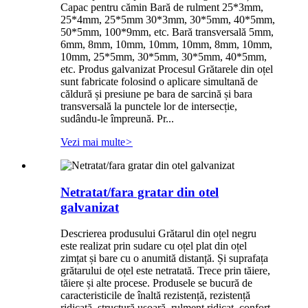
Capac pentru cămin Bară de rulment 25*3mm,
25*4mm, 25*5mm 30*3mm, 30*5mm, 40*5mm,
50*5mm, 100*9mm, etc. Bară transversală 5mm,
6mm, 8mm, 10mm, 10mm, 10mm, 8mm, 10mm,
10mm, 25*5mm, 30*5mm, 30*5mm, 40*5mm,
etc. Produs galvanizat Procesul Grătarele din oțel
sunt fabricate folosind o aplicare simultană de
căldură și presiune pe bara de sarcină și bara
transversală la punctele lor de intersecție,
sudându-le împreună. Pr...
Vezi mai multe
>
Netratat/fara gratar din otel
galvanizat
Descrierea produsului Grătarul din oțel negru
este realizat prin sudare cu oțel plat din oțel
zimțat și bare cu o anumită distanță. Și suprafața
grătarului de oțel este netratată. Trece prin tăiere,
tăiere și alte procese. Produsele se bucură de
caracteristicile de înaltă rezistență, rezistență
ridicată, structură ușoară, rulment ridicat, confort