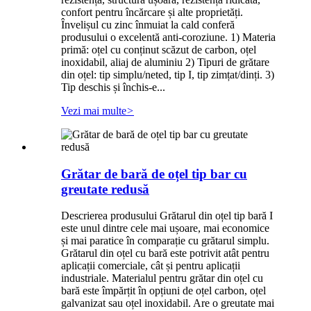
confort pentru încărcare și alte proprietăți.
Învelișul cu zinc înmuiat la cald conferă
produsului o excelentă anti-coroziune. 1) Materia
primă: oțel cu conținut scăzut de carbon, oțel
inoxidabil, aliaj de aluminiu 2) Tipuri de grătare
din oțel: tip simplu/neted, tip I, tip zimțat/dinți. 3)
Tip deschis și închis-e...
Vezi mai multe
>
Grătar de bară de oțel tip bar cu
greutate redusă
Descrierea produsului Grătarul din oțel tip bară I
este unul dintre cele mai ușoare, mai economice
și mai paratice în comparație cu grătarul simplu.
Grătarul din oțel cu bară este potrivit atât pentru
aplicații comerciale, cât și pentru aplicații
industriale. Materialul pentru grătar din oțel cu
bară este împărțit în opțiuni de oțel carbon, oțel
galvanizat sau oțel inoxidabil. Are o greutate mai