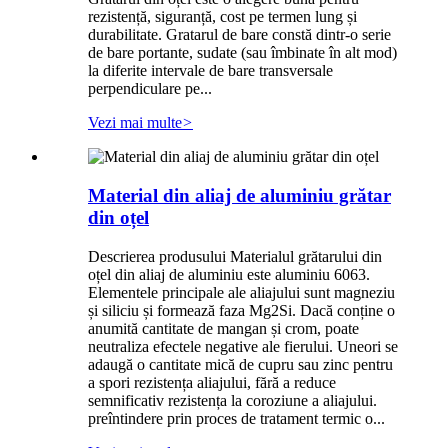
rezistență, siguranță, cost pe termen lung și
durabilitate. Gratarul de bare constă dintr-o serie
de bare portante, sudate (sau îmbinate în alt mod)
la diferite intervale de bare transversale
perpendiculare pe...
Vezi mai multe
>
Material din aliaj de aluminiu grătar
din oțel
Descrierea produsului Materialul grătarului din
oțel din aliaj de aluminiu este aluminiu 6063.
Elementele principale ale aliajului sunt magneziu
și siliciu și formează faza Mg2Si. Dacă conține o
anumită cantitate de mangan și crom, poate
neutraliza efectele negative ale fierului. Uneori se
adaugă o cantitate mică de cupru sau zinc pentru
a spori rezistența aliajului, fără a reduce
semnificativ rezistența la coroziune a aliajului.
preîntindere prin proces de tratament termic o...