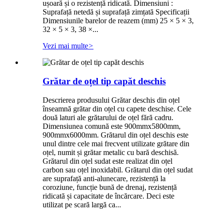
ușoară și o rezistență ridicată. Dimensiuni :
Suprafață netedă și suprafață zimțată Specificații
Dimensiunile barelor de reazem (mm) 25 × 5 × 3,
32 × 5 × 3, 38 ×...
Vezi mai multe
>
Grătar de oțel tip capăt deschis
Descrierea produsului Grătar deschis din oțel
înseamnă grătar din oțel cu capete deschise. Cele
două laturi ale grătarului de oțel fără cadru.
Dimensiunea comună este 900mmx5800mm,
900mmx6000mm. Grătarul din oțel deschis este
unul dintre cele mai frecvent utilizate grătare din
oțel, numit și grătar metalic cu bară deschisă.
Grătarul din oțel sudat este realizat din oțel
carbon sau oțel inoxidabil. Grătarul din oțel sudat
are suprafață anti-alunecare, rezistență la
coroziune, funcție bună de drenaj, rezistență
ridicată și capacitate de încărcare. Deci este
utilizat pe scară largă ca...