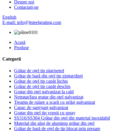
Despre noi
Contactaţi-ne
English
E-mail: info@jtsteelgrating.com
Acasă
Produse
Categorii
Grătar de oțel tip plat/neted
Grătar de bară din oțel tip zimțat/dinți
Grătar de oțel tip capăt închis
Grătar de oțel tip capăt deschis
Gratar din otel galvanizat la cald
Netratat/fara gratar din otel galvanizat
Treapta de rulare a scarii cu grilaj galvanizat
Capac de șanț/șanț galvanizat
Gratar din otel tip vopsit cu spray
SS316/SS304 Grătar din oțel din material inoxidabil
Material din aliaj de aluminiu grătar din oțel
Grătar de bară de oțel de tip blocat prin presare