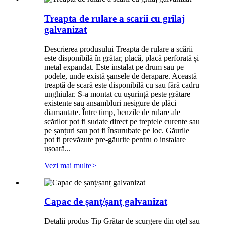
Treapta de rulare a scarii cu grilaj
galvanizat
Descrierea produsului Treapta de rulare a scării
este disponibilă în grătar, placă, placă perforată și
metal expandat. Este instalat pe drum sau pe
podele, unde există șansele de derapare. Această
treaptă de scară este disponibilă cu sau fără cadru
unghiular. S-a montat cu ușurință peste grătare
existente sau ansambluri nesigure de plăci
diamantate. Între timp, benzile de rulare ale
scărilor pot fi sudate direct pe treptele curente sau
pe șanțuri sau pot fi înșurubate pe loc. Găurile
pot fi prevăzute pre-găurite pentru o instalare
ușoară...
Vezi mai multe
>
Capac de șanț/șanț galvanizat
Detalii produs Tip Grătar de scurgere din oțel sau