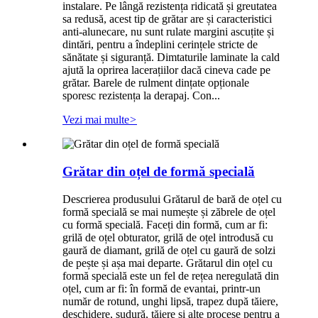
instalare. Pe lângă rezistența ridicată și greutatea
sa redusă, acest tip de grătar are și caracteristici
anti-alunecare, nu sunt rulate margini ascuțite și
dintări, pentru a îndeplini cerințele stricte de
sănătate și siguranță. Dimtaturile laminate la cald
ajută la oprirea lacerațiilor dacă cineva cade pe
grătar. Barele de rulment dințate opționale
sporesc rezistența la derapaj. Con...
Vezi mai multe
>
Grătar din oțel de formă specială
Descrierea produsului Grătarul de bară de oțel cu
formă specială se mai numește și zăbrele de oțel
cu formă specială. Faceți din formă, cum ar fi:
grilă de oțel obturator, grilă de oțel introdusă cu
gaură de diamant, grilă de oțel cu gaură de solzi
de pește și așa mai departe. Grătarul din oțel cu
formă specială este un fel de rețea neregulată din
oțel, cum ar fi: în formă de evantai, printr-un
număr de rotund, unghi lipsă, trapez după tăiere,
deschidere, sudură, tăiere și alte procese pentru a